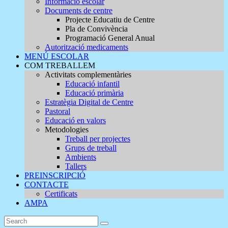
Informació escolar
Documents de centre
Projecte Educatiu de Centre
Pla de Convivència
Programació General Anual
Autorització medicaments
MENÚ ESCOLAR
COM TREBALLEM
Activitats complementàries
Educació infantil
Educació primària
Estratègia Digital de Centre
Pastoral
Educació en valors
Metodologies
Treball per projectes
Grups de treball
Ambients
Tallers
PREINSCRIPCIÓ
CONTACTE
Certificats
AMPA