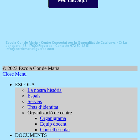
Fes clic aquí
Escola Cor de Maria - Centre Concertat per la Generalitat de Catalunya - C/ La
Jonquera, 48. 17600 Figueres - Contacte 972 50 12 51
info@cordemariafigueres.com
© 2023 Escola Cor de Maria
Close Menu
ESCOLA
La nostra història
Espais
Serveis
Trets d’identitat
Organització de centre
Organigrama
Equip docent
Consell escolar
DOCUMENTS