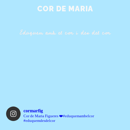
COR DE MARIA
Eduquem amb el cor i des del cor
cormarfig
Cor de Maria Figueres ❤️#eduquemambelcor
#eduquemdesdelcor