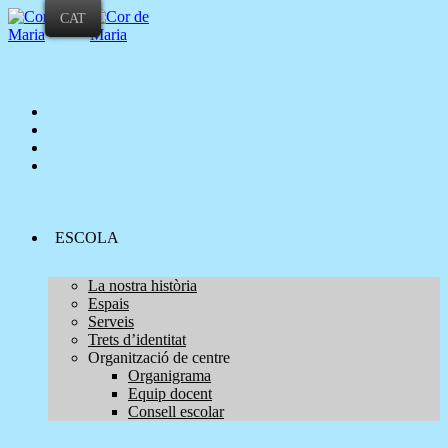
Skip
CAT
to
content
ESCOLA
La nostra història
Espais
Serveis
Trets d’identitat
Organització de centre
Organigrama
Equip docent
Consell escolar