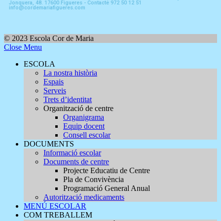
Jonquera, 48. 17600 Figueres - Contacte 972 50 12 51
info@cordemariafigueres.com
© 2023 Escola Cor de Maria
Close Menu
ESCOLA
La nostra història
Espais
Serveis
Trets d’identitat
Organització de centre
Organigrama
Equip docent
Consell escolar
DOCUMENTS
Informació escolar
Documents de centre
Projecte Educatiu de Centre
Pla de Convivència
Programació General Anual
Autorització medicaments
MENÚ ESCOLAR
COM TREBALLEM